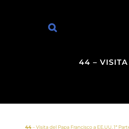
44 – VISIT
44
– Visita del Papa Francisco a EE.UU. 1ª Part