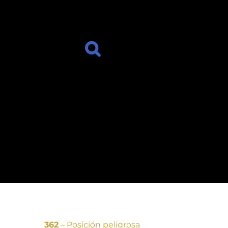
362
– Posición peligrosa