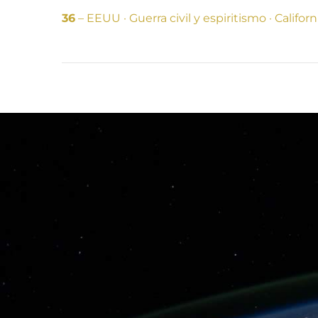
36
– EEUU · Guerra civil y espiritismo · Californ