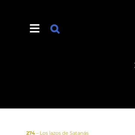
274
– Los lazos de Satanás