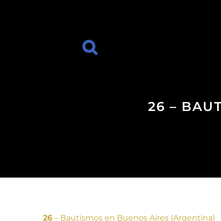
26 – BAU
26
– Bautismos en Buenos Aires (Argentina)