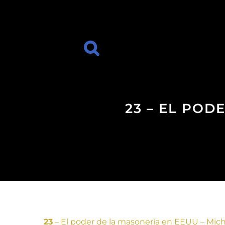
23 – EL POD
23
– El poder de la masonería en EEUU – Mic