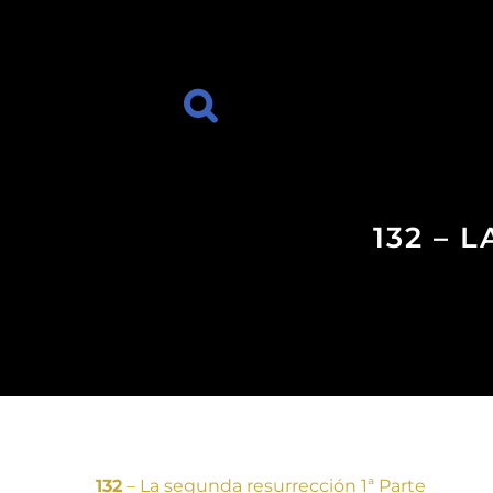
132 – 
132
– La segunda resurrección 1ª Parte