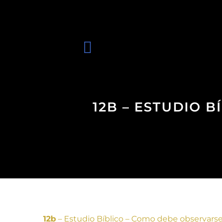
12B – ESTUDIO 
12b
– Estudio Bíblico – Como debe observars