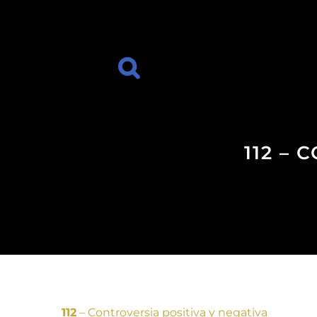
112 –
112
– Controversia positiva y negativa