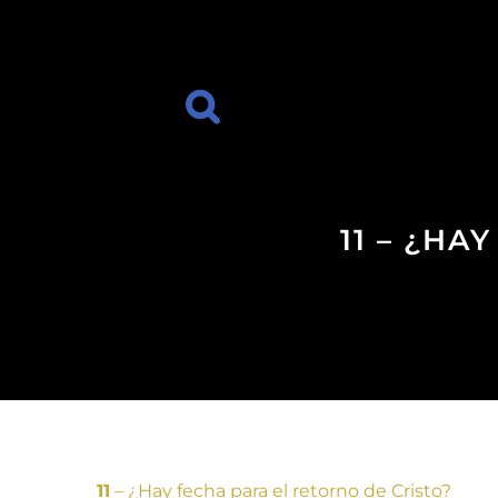
11 – ¿HA
11
– ¿Hay fecha para el retorno de Cristo?