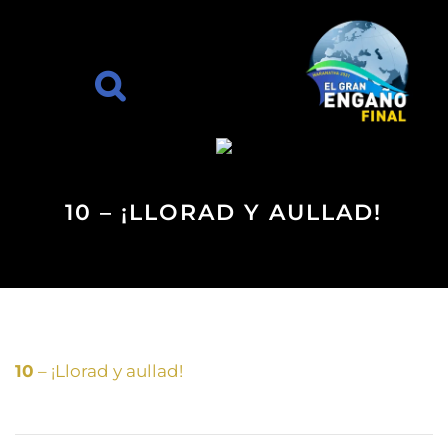
10 – ¡LLORAD Y AULLAD!
10
– ¡Llorad y aullad!