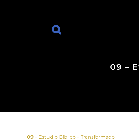
09 – 
09
– Estudio Bíblico – Transformado