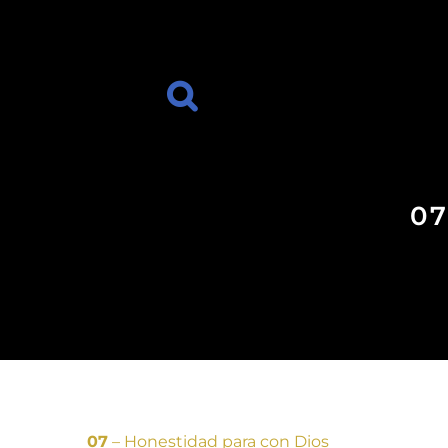
07
07
– Honestidad para con Dios