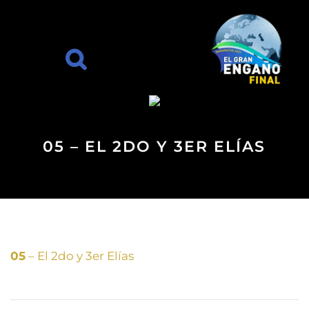
05 – EL 2DO Y 3ER ELÍAS
05
– El 2do y 3er Elías