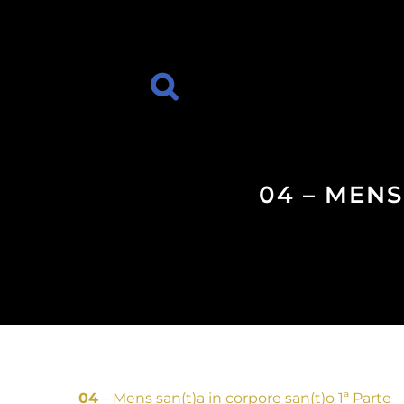
04 – MENS
04
– Mens san(t)a in corpore san(t)o 1ª Parte