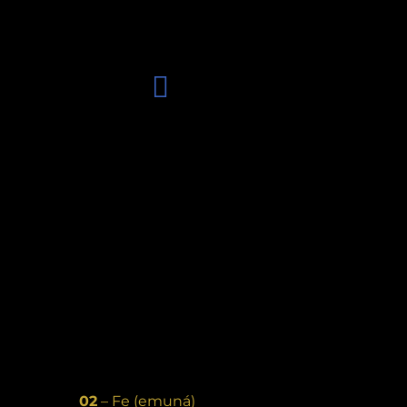
02
– Fe (emuná)